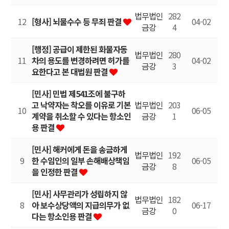
법무법인
282
12
[형사] 뇌물수수 등 무죄 판결
04-02
금강
4
[행정] 공급이 제한된 화물자동
법무법인
280
11
차의 용도를 변경하려면 허가를
04-02
금강
3
요한다고 본 대법원 판결
[민사] 민법 제541조에 불구하
고 낙약자는 착오를 이유로 기본
법무법인
203
10
06-05
계약을 취소할 수 있다는 항소인
금강
1
용 판결
[민사] 해커에게 돈을 송금하게
법무법인
192
9
한 수임인의 일부 손해배상책임
06-05
금강
8
을 인정한 판결
[민사] 사무관리가 성립하지 않
법무법인
182
8
아 보수상당액의 지급의무가 없
06-17
금강
0
다는 항소인용 판결