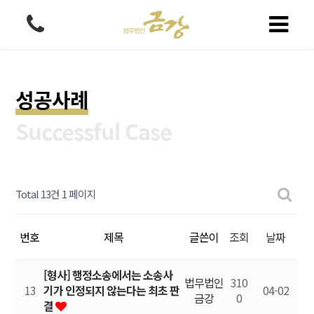
성공사례
Successful Case
Total 13건
1 페이지
번호
제목
글쓴이
조회
날짜
[형사] 행정소송에서는 소송사
법무법인
310
13
기가 인정되지 않는다는 최초 판
04-02
금강
0
결