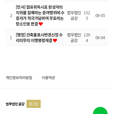
[민사] 점유취득시효 완성자의
지위를 침해하는 증여행위에 수
법무법인
132
2
06-05
증자가 적극가담하여 무효라는
금강
5
항소인용 판결
[행정] 건축물표시변경신청 수
법무법인
129
1
06-04
리의무의 이행명령재결
금강
4
개인정보처리방침
이용약관
법무법인 금강
로그인