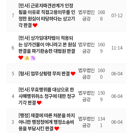
[민사] 근로자파견관계가 인정
됨을 이유로 직접고용의무를 인
법무법인
168
7
07-12
정한 원심이 타당하다는 상고기
금강
8
각 판결
[민사] 상가임대차법이 적용되
는 상가건물이 아니라고 본 원심
법무법인
160
6
11-14
판결을 파기환송한 대법원 판결
금강
9
법무법인
160
5
[형사] 업무상횡령 무죄 판결
06-04
금강
0
[민사] 무효행위를 대상으로 한
법무법인
150
4
사해행위취소 청구에 대한 청구
06-04
금강
9
기각 판결
[행정] 재결에 따른 처분을 하지
법무법인
134
3
아니한 행정청에게 행정소송비
06-04
금강
1
용을 부담시킨 판결