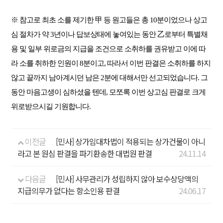
※ 참고로 최초 소를 제기한 甲 등 원고들은 총 10분이었으나 상고
심 절차가 약 3년이나 답보상태에 놓여있는 동안
乙로부터 특별채
용 및 일부 위로금의 지급을 조건으로 소취하를 권유받고 이에 따
라 소를 취하한 인원이 8분이고, 따라서 이번 판결은 소취하를 하지
않고 끝까지 남아계시던 남은 2분에 대해서만 선고되었습니다. 그
동안 마음고생이 심하셨을 텐데, 모쪼록 이번 상고심 판결로 크게
위로받으시길 기원합니다.
이전글
[민사] 상가임대차법이 적용되는 상가건물이 아니
라고 본 원심 판결을 파기환송한 대법원 판결
24.11.14
다음글
[민사] 사무관리가 성립하지 않아 보수상당액의
지급의무가 없다는 항소인용 판결
24.06.17